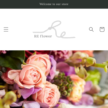
コンテ
Welcome to our store
ンツに
進む
カ
ー
ト