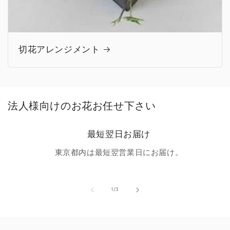
切花アレンジメント
法人様向けのお花お任せ下さい
最短翌日お届け
東京都内は最短翌営業日にお届け。
の
1
/
3